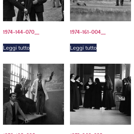
1974-144-070__
1974-161-004__
Leggi tutto
Leggi tutto