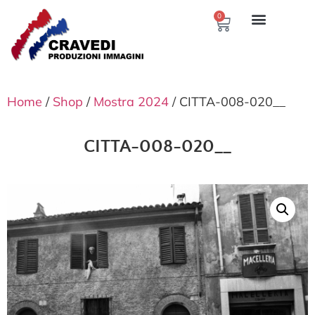
0
Home
/
Shop
/
Mostra 2024
/ CITTA-008-020__
CITTA-008-020__