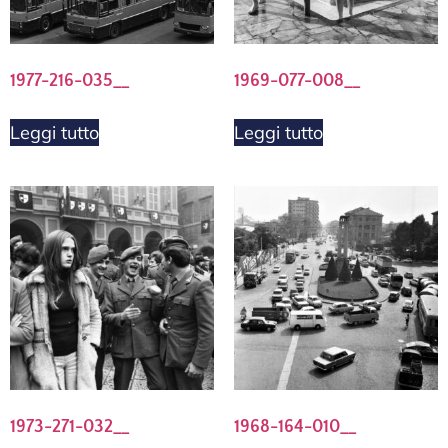
1977-216-035__
1969-077-008__
Leggi tutto
Leggi tutto
1973-271-032__
1968-164-010__