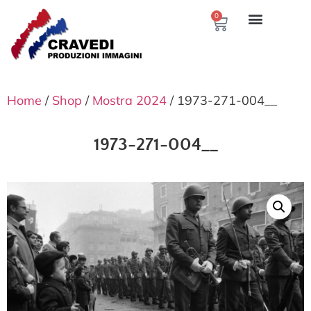
0
Home
/
Shop
/
Mostra 2024
/ 1973-271-004__
1973-271-004__